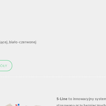
NEWSLETTER
t timely updates from your favorite products
ącej, biało-czerwonej
GÓŁY
S-Line
to innowacyjny system
stosowaną przy bezpiecznych 