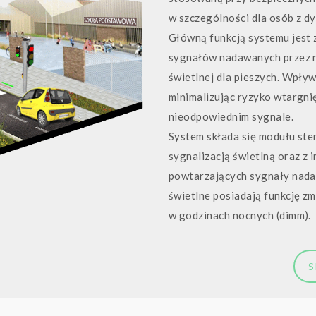
w szczególności dla osób z d
Główną funkcją systemu jest 
sygnałów nadawanych przez ni
świetlnej dla pieszych. Wpły
minimalizując ryzyko wtargnię
nieodpowiednim sygnale.
System składa się modułu ster
sygnalizacją świetlną oraz z
powtarzających sygnały nada
świetlne posiadają funkcję z
w godzinach nocnych (dimm).
S