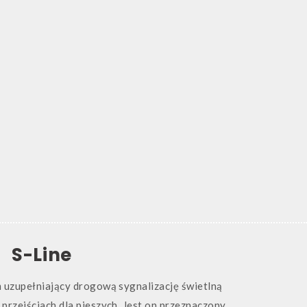
S-Line
 uzupełniający drogową sygnalizację świetlną
przejściach dla pieszych. Jest on przeznaczony