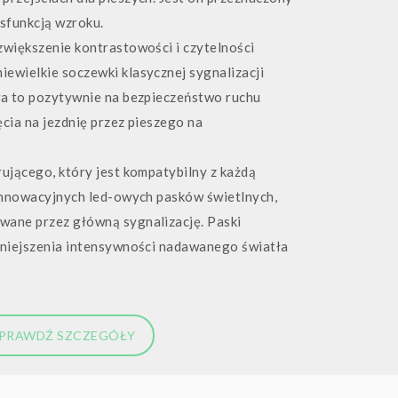
ysfunkcją wzroku.
zwiększenie kontrastowości i czytelności
ewielkie soczewki klasycznej sygnalizacji
wa to pozytywnie na bezpieczeństwo ruchu
cia na jezdnię przez pieszego na
ującego, który jest kompatybilny z każdą
 innowacyjnych led-owych pasków świetlnych,
wane przez główną sygnalizację. Paski
mniejszenia intensywności nadawanego światła
PRAWDŹ SZCZEGÓŁY